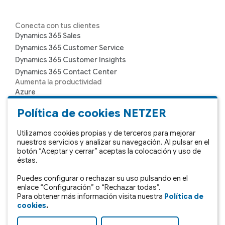
Conecta con tus clientes
Dynamics 365 Sales
Dynamics 365 Customer Service
Dynamics 365 Customer Insights
Dynamics 365 Contact Center
Aumenta la productividad
Azure
Microsoft 365
Política de cookies NETZER
Microsoft Teams
Sharepoint
Utilizamos cookies propias y de terceros para mejorar
nuestros servicios y analizar su navegación. Al pulsar en el
botón “Aceptar y cerrar” aceptas la colocación y uso de
Toma de decisiones
éstas.
Dynamics 365 Copilot
Puedes configurar o rechazar su uso pulsando en el
Power BI
enlace “Configuración” o “Rechazar todas”.
Soluciones propias
Para obtener más información visita nuestra
Política de
SII del IVA
cookies
.
365 IRPF