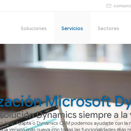
comunic
Soluciones
Servicios
Sectores
ización Microsoft D
solución Dynamics siempre a la
cs NAV, Axapta o Dynamics CRM podemos ayudarte con la m
 a la versión más nueva con todas las funcionalidades más r