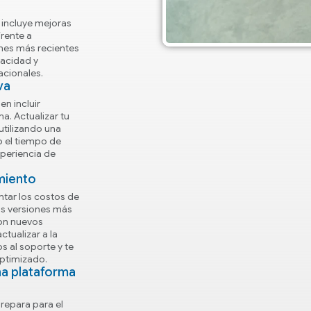
 incluye mejoras
rente a
nes más recientes
vacidad y
acionales.
va
n incluir
a. Actualizar tu
utilizando una
o el tiempo de
periencia de
miento
tar los costos de
as versiones más
on nuevos
ctualizar a la
s al soporte y te
optimizado.
na plataforma
repara para el