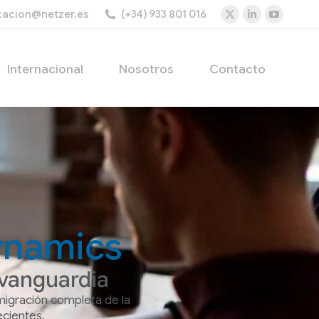
acion@netzer.es
(+34) 933 801 016
Internacional
Nosotros
Contacto
ynamics
 vanguardia
igración completa de la
ecientes.