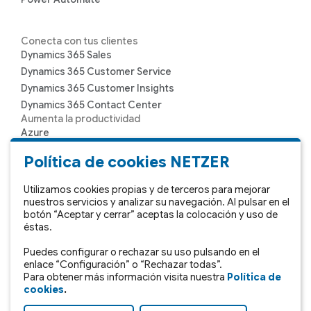
Conecta con tus clientes
Dynamics 365 Sales
Dynamics 365 Customer Service
Dynamics 365 Customer Insights
Dynamics 365 Contact Center
Aumenta la productividad
Azure
Microsoft 365
Política de cookies NETZER
Microsoft Teams
Sharepoint
Utilizamos cookies propias y de terceros para mejorar
nuestros servicios y analizar su navegación. Al pulsar en el
botón “Aceptar y cerrar” aceptas la colocación y uso de
Toma de decisiones
éstas.
Dynamics 365 Copilot
Puedes configurar o rechazar su uso pulsando en el
Power BI
enlace “Configuración” o “Rechazar todas”.
Soluciones propias
Para obtener más información visita nuestra
Política de
SII del IVA
cookies
.
365 IRPF