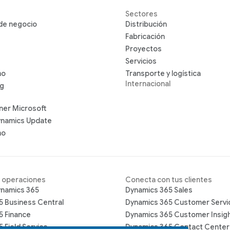
Sectores
 de negocio
Distribución
Fabricación
Proyectos
Servicios
mo
Transporte y logística
Internacional
ng
ner Microsoft
ynamics Update
mo
s operaciones
Conecta con tus clientes
ynamics 365
Dynamics 365 Sales
5 Business Central
Dynamics 365 Customer Servi
5 Finance
Dynamics 365 Customer Insig
 Field Service
Dynamics 365 Contact Center