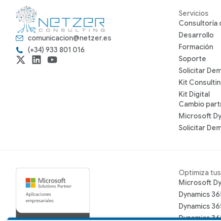
Servicios
Consultoría
Desarrollo
comunicacion@netzer.es
Formación
(+34) 933 801 016
Soporte
Solicitar De
Kit Consulti
Kit Digital
Cambio part
Microsoft D
Solicitar De
Optimiza tu
Microsoft D
Dynamics 36
Dynamics 36
Dynamics 365