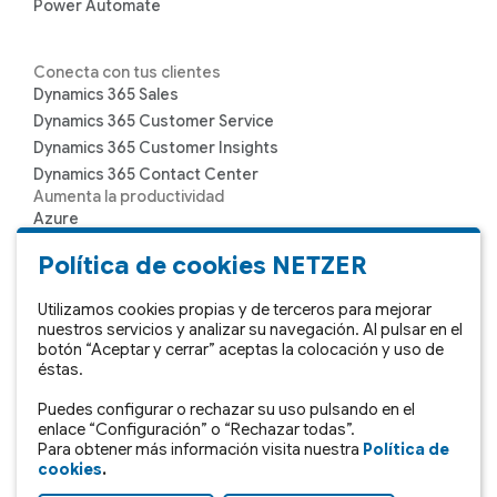
Power Automate
Conecta con tus clientes
Dynamics 365 Sales
Dynamics 365 Customer Service
Dynamics 365 Customer Insights
Dynamics 365 Contact Center
Aumenta la productividad
Azure
Microsoft 365
Política de cookies NETZER
Microsoft Teams
Sharepoint
Utilizamos cookies propias y de terceros para mejorar
nuestros servicios y analizar su navegación. Al pulsar en el
botón “Aceptar y cerrar” aceptas la colocación y uso de
Toma de decisiones
éstas.
Dynamics 365 Copilot
Puedes configurar o rechazar su uso pulsando en el
Power BI
enlace “Configuración” o “Rechazar todas”.
Soluciones propias
Para obtener más información visita nuestra
Política de
SII del IVA
cookies
.
365 IRPF